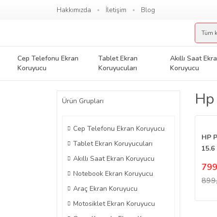
Hakkımızda
İletişim
Blog
Cep Telefonu Ekran
Tablet Ekran
Akıllı Saat Ekr
Koruyucu
Koruyucuları
Koruyucu
Hp 
Ürün Grupları
Cep Telefonu Ekran Koruyucu
HP P
Tablet Ekran Koruyucuları
15.6
Akıllı Saat Ekran Koruyucu
Koru
799
Esne
Notebook Ekran Koruyucu
899
Araç Ekran Koruyucu
Motosiklet Ekran Koruyucu