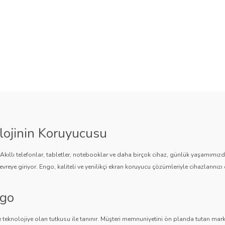
lojinin Koruyucusu
. Akıllı telefonlar, tabletler, notebooklar ve daha birçok cihaz, günlük yaşamımı
vreye giriyor. Engo, kaliteli ve yenilikçi ekran koruyucu çözümleriyle cihazlarınızı 
ngo
 teknolojiye olan tutkusu ile tanınır. Müşteri memnuniyetini ön planda tutan marka,