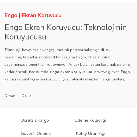
Engo | Ekran Koruyucu
Engo Ekran Koruyucu: Teknolojinin
Koruyucusu
Teknoloji, hayatımızın vazgeçilmez bir parçası haline geldi. Akıllı
telefonlar, tabletler, notebooklar ve daha birçok cihaz, günlük
yaşamımızda önemli bir rol oynuyor. Ancak bu cihazları korumak da bir o
kadar önemli. İşte burada,
Engo ekran koruyucuları
devreye giriyor. Engo,
kaliteli ve yenilikçi ekran koruyucu çözümleriyle cihazlarınızı çizilmelere,
darbelere ve diğer dış etkenlere karşı koruyarak, uzun ömürlü bir kullanım
sağlıyor.
Kalite ve Güvenin Adresi: Engo
Engo ekran koruyucuları
, uzun yıllara dayanan tecrübesi ve teknolojiye
Ücretsiz Kargo
Ödeme Kolaylığı
olan tutkusu ile tanınır. Müşteri memnuniyetini ön planda tutan marka, her
ürününü titiz bir kalite kontrol sürecinden geçirir. Kullanıcı dostu tasarımı
Güvenli Ödeme
Kolay Ürün Ağı