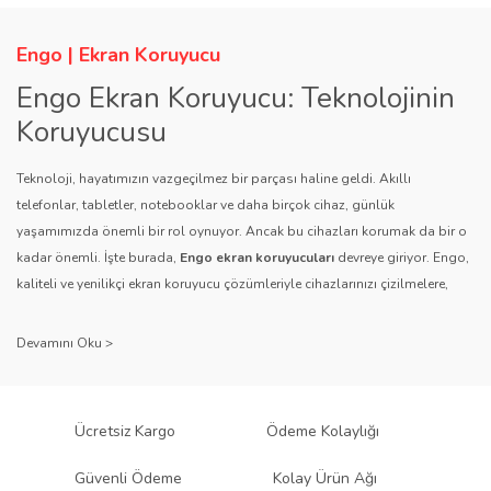
Engo | Ekran Koruyucu
Engo Ekran Koruyucu: Teknolojinin
Koruyucusu
Teknoloji, hayatımızın vazgeçilmez bir parçası haline geldi. Akıllı
telefonlar, tabletler, notebooklar ve daha birçok cihaz, günlük
yaşamımızda önemli bir rol oynuyor. Ancak bu cihazları korumak da bir o
kadar önemli. İşte burada,
Engo ekran koruyucuları
devreye giriyor. Engo,
kaliteli ve yenilikçi ekran koruyucu çözümleriyle cihazlarınızı çizilmelere,
darbelere ve diğer dış etkenlere karşı koruyarak, uzun ömürlü bir kullanım
sağlıyor.
Kalite ve Güvenin Adresi: Engo
Engo ekran koruyucuları
, uzun yıllara dayanan tecrübesi ve teknolojiye
Ücretsiz Kargo
Ödeme Kolaylığı
olan tutkusu ile tanınır. Müşteri memnuniyetini ön planda tutan marka, her
ürününü titiz bir kalite kontrol sürecinden geçirir. Kullanıcı dostu tasarımı
Güvenli Ödeme
Kolay Ürün Ağı