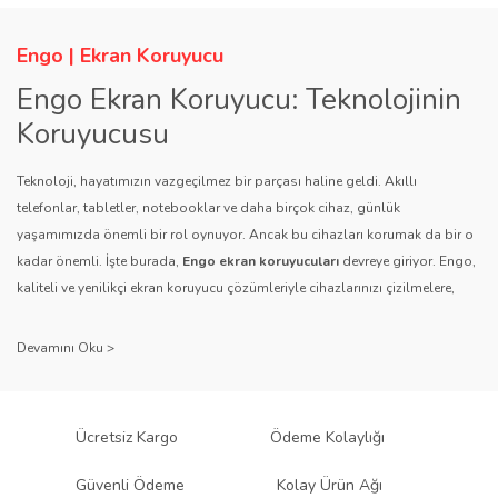
Engo | Ekran Koruyucu
Engo Ekran Koruyucu: Teknolojinin
Koruyucusu
Teknoloji, hayatımızın vazgeçilmez bir parçası haline geldi. Akıllı
telefonlar, tabletler, notebooklar ve daha birçok cihaz, günlük
yaşamımızda önemli bir rol oynuyor. Ancak bu cihazları korumak da bir o
kadar önemli. İşte burada,
Engo ekran koruyucuları
devreye giriyor. Engo,
kaliteli ve yenilikçi ekran koruyucu çözümleriyle cihazlarınızı çizilmelere,
darbelere ve diğer dış etkenlere karşı koruyarak, uzun ömürlü bir kullanım
sağlıyor.
Kalite ve Güvenin Adresi: Engo
Engo ekran koruyucuları
, uzun yıllara dayanan tecrübesi ve teknolojiye
Ücretsiz Kargo
Ödeme Kolaylığı
olan tutkusu ile tanınır. Müşteri memnuniyetini ön planda tutan marka, her
ürününü titiz bir kalite kontrol sürecinden geçirir. Kullanıcı dostu tasarımı
Güvenli Ödeme
Kolay Ürün Ağı