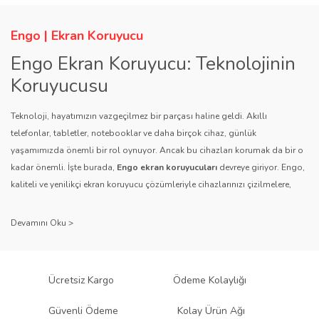
Engo | Ekran Koruyucu
Engo Ekran Koruyucu: Teknolojinin
Koruyucusu
Teknoloji, hayatımızın vazgeçilmez bir parçası haline geldi. Akıllı
telefonlar, tabletler, notebooklar ve daha birçok cihaz, günlük
yaşamımızda önemli bir rol oynuyor. Ancak bu cihazları korumak da bir o
kadar önemli. İşte burada,
Engo ekran koruyucuları
devreye giriyor. Engo,
kaliteli ve yenilikçi ekran koruyucu çözümleriyle cihazlarınızı çizilmelere,
darbelere ve diğer dış etkenlere karşı koruyarak, uzun ömürlü bir kullanım
sağlıyor.
Kalite ve Güvenin Adresi: Engo
Engo ekran koruyucuları
, uzun yıllara dayanan tecrübesi ve teknolojiye
Ücretsiz Kargo
Ödeme Kolaylığı
olan tutkusu ile tanınır. Müşteri memnuniyetini ön planda tutan marka, her
ürününü titiz bir kalite kontrol sürecinden geçirir. Kullanıcı dostu tasarımı
Güvenli Ödeme
Kolay Ürün Ağı