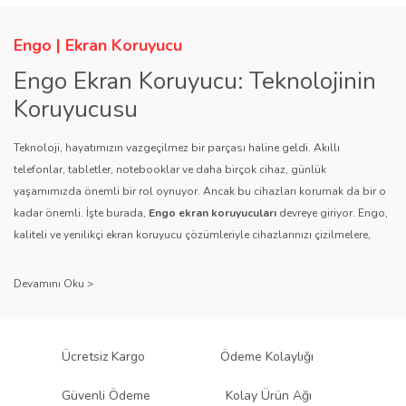
Engo | Ekran Koruyucu
Engo Ekran Koruyucu: Teknolojinin
Koruyucusu
Teknoloji, hayatımızın vazgeçilmez bir parçası haline geldi. Akıllı
telefonlar, tabletler, notebooklar ve daha birçok cihaz, günlük
yaşamımızda önemli bir rol oynuyor. Ancak bu cihazları korumak da bir o
kadar önemli. İşte burada,
Engo ekran koruyucuları
devreye giriyor. Engo,
kaliteli ve yenilikçi ekran koruyucu çözümleriyle cihazlarınızı çizilmelere,
darbelere ve diğer dış etkenlere karşı koruyarak, uzun ömürlü bir kullanım
sağlıyor.
Kalite ve Güvenin Adresi: Engo
Engo ekran koruyucuları
, uzun yıllara dayanan tecrübesi ve teknolojiye
Ücretsiz Kargo
Ödeme Kolaylığı
olan tutkusu ile tanınır. Müşteri memnuniyetini ön planda tutan marka, her
ürününü titiz bir kalite kontrol sürecinden geçirir. Kullanıcı dostu tasarımı
Güvenli Ödeme
Kolay Ürün Ağı