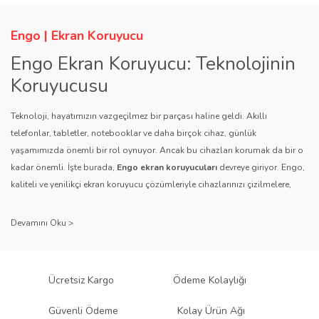
Engo | Ekran Koruyucu
Engo Ekran Koruyucu: Teknolojinin
Koruyucusu
Teknoloji, hayatımızın vazgeçilmez bir parçası haline geldi. Akıllı
telefonlar, tabletler, notebooklar ve daha birçok cihaz, günlük
yaşamımızda önemli bir rol oynuyor. Ancak bu cihazları korumak da bir o
kadar önemli. İşte burada,
Engo ekran koruyucuları
devreye giriyor. Engo,
kaliteli ve yenilikçi ekran koruyucu çözümleriyle cihazlarınızı çizilmelere,
darbelere ve diğer dış etkenlere karşı koruyarak, uzun ömürlü bir kullanım
sağlıyor.
Kalite ve Güvenin Adresi: Engo
Engo ekran koruyucuları
, uzun yıllara dayanan tecrübesi ve teknolojiye
Ücretsiz Kargo
Ödeme Kolaylığı
olan tutkusu ile tanınır. Müşteri memnuniyetini ön planda tutan marka, her
ürününü titiz bir kalite kontrol sürecinden geçirir. Kullanıcı dostu tasarımı
Güvenli Ödeme
Kolay Ürün Ağı