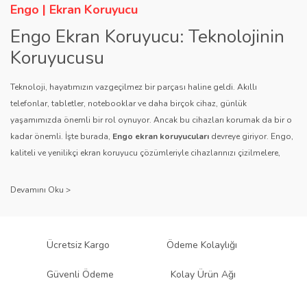
Engo | Ekran Koruyucu
Engo Ekran Koruyucu: Teknolojinin
Koruyucusu
Teknoloji, hayatımızın vazgeçilmez bir parçası haline geldi. Akıllı
telefonlar, tabletler, notebooklar ve daha birçok cihaz, günlük
yaşamımızda önemli bir rol oynuyor. Ancak bu cihazları korumak da bir o
kadar önemli. İşte burada,
Engo ekran koruyucuları
devreye giriyor. Engo,
kaliteli ve yenilikçi ekran koruyucu çözümleriyle cihazlarınızı çizilmelere,
darbelere ve diğer dış etkenlere karşı koruyarak, uzun ömürlü bir kullanım
sağlıyor.
Kalite ve Güvenin Adresi: Engo
Engo ekran koruyucuları
, uzun yıllara dayanan tecrübesi ve teknolojiye
Ücretsiz Kargo
Ödeme Kolaylığı
olan tutkusu ile tanınır. Müşteri memnuniyetini ön planda tutan marka, her
ürününü titiz bir kalite kontrol sürecinden geçirir. Kullanıcı dostu tasarımı
Güvenli Ödeme
Kolay Ürün Ağı
ve dayanıklı malzeme yapısıyla Engo, teknolojiyi koruma konusunda
güvenilir bir çözüm sunar.