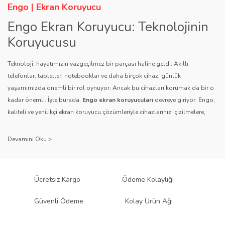
Engo | Ekran Koruyucu
Engo Ekran Koruyucu: Teknolojinin
Koruyucusu
Teknoloji, hayatımızın vazgeçilmez bir parçası haline geldi. Akıllı
telefonlar, tabletler, notebooklar ve daha birçok cihaz, günlük
yaşamımızda önemli bir rol oynuyor. Ancak bu cihazları korumak da bir o
kadar önemli. İşte burada,
Engo ekran koruyucuları
devreye giriyor. Engo,
kaliteli ve yenilikçi ekran koruyucu çözümleriyle cihazlarınızı çizilmelere,
darbelere ve diğer dış etkenlere karşı koruyarak, uzun ömürlü bir kullanım
sağlıyor.
Kalite ve Güvenin Adresi: Engo
Engo ekran koruyucuları
, uzun yıllara dayanan tecrübesi ve teknolojiye
Ücretsiz Kargo
Ödeme Kolaylığı
olan tutkusu ile tanınır. Müşteri memnuniyetini ön planda tutan marka, her
ürününü titiz bir kalite kontrol sürecinden geçirir. Kullanıcı dostu tasarımı
Güvenli Ödeme
Kolay Ürün Ağı
ve dayanıklı malzeme yapısıyla Engo, teknolojiyi koruma konusunda
güvenilir bir çözüm sunar.