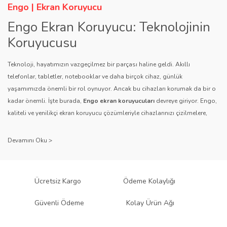
Engo | Ekran Koruyucu
Engo Ekran Koruyucu: Teknolojinin
Koruyucusu
Teknoloji, hayatımızın vazgeçilmez bir parçası haline geldi. Akıllı
telefonlar, tabletler, notebooklar ve daha birçok cihaz, günlük
yaşamımızda önemli bir rol oynuyor. Ancak bu cihazları korumak da bir o
kadar önemli. İşte burada,
Engo ekran koruyucuları
devreye giriyor. Engo,
kaliteli ve yenilikçi ekran koruyucu çözümleriyle cihazlarınızı çizilmelere,
darbelere ve diğer dış etkenlere karşı koruyarak, uzun ömürlü bir kullanım
sağlıyor.
Kalite ve Güvenin Adresi: Engo
Engo ekran koruyucuları
, uzun yıllara dayanan tecrübesi ve teknolojiye
Ücretsiz Kargo
Ödeme Kolaylığı
olan tutkusu ile tanınır. Müşteri memnuniyetini ön planda tutan marka, her
ürününü titiz bir kalite kontrol sürecinden geçirir. Kullanıcı dostu tasarımı
Güvenli Ödeme
Kolay Ürün Ağı
ve dayanıklı malzeme yapısıyla Engo, teknolojiyi koruma konusunda
güvenilir bir çözüm sunar.