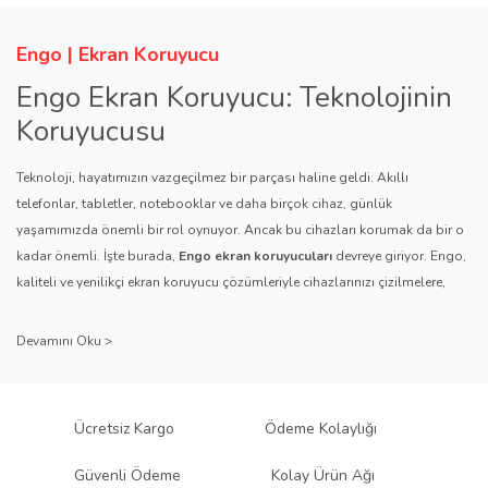
Engo | Ekran Koruyucu
Engo Ekran Koruyucu: Teknolojinin
Koruyucusu
Teknoloji, hayatımızın vazgeçilmez bir parçası haline geldi. Akıllı
telefonlar, tabletler, notebooklar ve daha birçok cihaz, günlük
yaşamımızda önemli bir rol oynuyor. Ancak bu cihazları korumak da bir o
kadar önemli. İşte burada,
Engo ekran koruyucuları
devreye giriyor. Engo,
kaliteli ve yenilikçi ekran koruyucu çözümleriyle cihazlarınızı çizilmelere,
darbelere ve diğer dış etkenlere karşı koruyarak, uzun ömürlü bir kullanım
sağlıyor.
Kalite ve Güvenin Adresi: Engo
Engo ekran koruyucuları
, uzun yıllara dayanan tecrübesi ve teknolojiye
Ücretsiz Kargo
Ödeme Kolaylığı
olan tutkusu ile tanınır. Müşteri memnuniyetini ön planda tutan marka, her
ürününü titiz bir kalite kontrol sürecinden geçirir. Kullanıcı dostu tasarımı
Güvenli Ödeme
Kolay Ürün Ağı