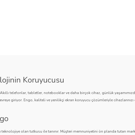
lojinin Koruyucusu
. Akıllı telefonlar, tabletler, notebooklar ve daha birçok cihaz, günlük yaşamımı
vreye giriyor. Engo, kaliteli ve yenilikçi ekran koruyucu çözümleriyle cihazlarınızı 
ngo
 teknolojiye olan tutkusu ile tanınır. Müşteri memnuniyetini ön planda tutan marka,