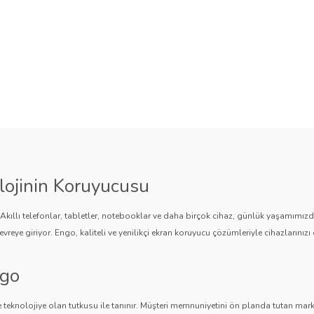
lojinin Koruyucusu
. Akıllı telefonlar, tabletler, notebooklar ve daha birçok cihaz, günlük yaşamımı
vreye giriyor. Engo, kaliteli ve yenilikçi ekran koruyucu çözümleriyle cihazlarınızı 
ngo
 teknolojiye olan tutkusu ile tanınır. Müşteri memnuniyetini ön planda tutan marka,