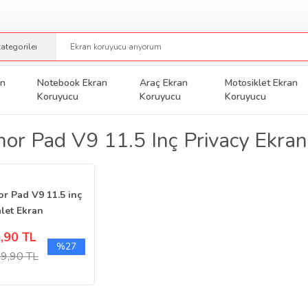
an
Notebook Ekran
Araç Ekran
Motosiklet Ekran
Koruyucu
Koruyucu
Koruyucu
or Pad V9 11.5 Inç Privacy Ekra
r Pad V9 11.5 inç
let Ekran
yucu Şeffaf
,90 TL
%27
9,90 TL