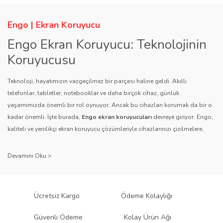
Engo | Ekran Koruyucu
Engo Ekran Koruyucu: Teknolojinin
Koruyucusu
Teknoloji, hayatımızın vazgeçilmez bir parçası haline geldi. Akıllı
telefonlar, tabletler, notebooklar ve daha birçok cihaz, günlük
yaşamımızda önemli bir rol oynuyor. Ancak bu cihazları korumak da bir o
kadar önemli. İşte burada,
Engo ekran koruyucuları
devreye giriyor. Engo,
kaliteli ve yenilikçi ekran koruyucu çözümleriyle cihazlarınızı çizilmelere,
darbelere ve diğer dış etkenlere karşı koruyarak, uzun ömürlü bir kullanım
sağlıyor.
Kalite ve Güvenin Adresi: Engo
Engo ekran koruyucuları
, uzun yıllara dayanan tecrübesi ve teknolojiye
Ücretsiz Kargo
Ödeme Kolaylığı
olan tutkusu ile tanınır. Müşteri memnuniyetini ön planda tutan marka, her
ürününü titiz bir kalite kontrol sürecinden geçirir. Kullanıcı dostu tasarımı
Güvenli Ödeme
Kolay Ürün Ağı