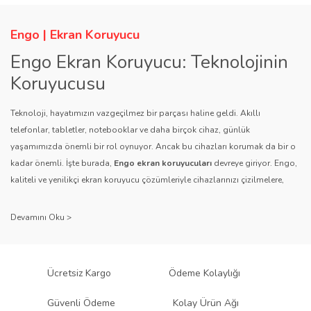
Engo | Ekran Koruyucu
Engo Ekran Koruyucu: Teknolojinin
Koruyucusu
Teknoloji, hayatımızın vazgeçilmez bir parçası haline geldi. Akıllı
telefonlar, tabletler, notebooklar ve daha birçok cihaz, günlük
yaşamımızda önemli bir rol oynuyor. Ancak bu cihazları korumak da bir o
kadar önemli. İşte burada,
Engo ekran koruyucuları
devreye giriyor. Engo,
kaliteli ve yenilikçi ekran koruyucu çözümleriyle cihazlarınızı çizilmelere,
darbelere ve diğer dış etkenlere karşı koruyarak, uzun ömürlü bir kullanım
sağlıyor.
Kalite ve Güvenin Adresi: Engo
Engo ekran koruyucuları
, uzun yıllara dayanan tecrübesi ve teknolojiye
Ücretsiz Kargo
Ödeme Kolaylığı
olan tutkusu ile tanınır. Müşteri memnuniyetini ön planda tutan marka, her
ürününü titiz bir kalite kontrol sürecinden geçirir. Kullanıcı dostu tasarımı
Güvenli Ödeme
Kolay Ürün Ağı