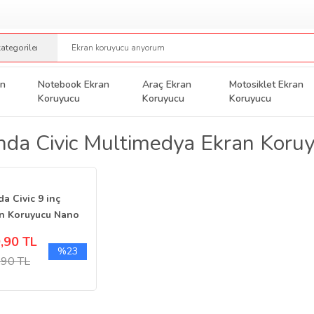
an
Notebook Ekran
Araç Ekran
Motosiklet Ekran
Koruyucu
Koruyucu
Koruyucu
da Civic Multimedya Ekran Koru
a Civic 9 inç
n Koruyucu Nano
 Şeffaf
,90 TL
%23
,90 TL