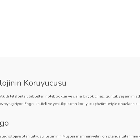
lojinin Koruyucusu
. Akıllı telefonlar, tabletler, notebooklar ve daha birçok cihaz, günlük yaşamımı
vreye giriyor. Engo, kaliteli ve yenilikçi ekran koruyucu çözümleriyle cihazlarınızı 
ngo
 teknolojiye olan tutkusu ile tanınır. Müşteri memnuniyetini ön planda tutan marka,