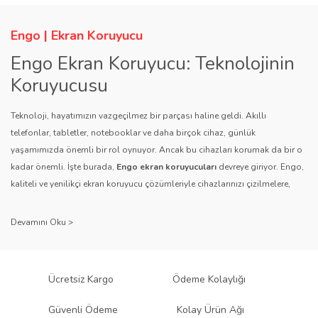
Engo | Ekran Koruyucu
Engo Ekran Koruyucu: Teknolojinin
Koruyucusu
Teknoloji, hayatımızın vazgeçilmez bir parçası haline geldi. Akıllı
telefonlar, tabletler, notebooklar ve daha birçok cihaz, günlük
yaşamımızda önemli bir rol oynuyor. Ancak bu cihazları korumak da bir o
kadar önemli. İşte burada,
Engo ekran koruyucuları
devreye giriyor. Engo,
kaliteli ve yenilikçi ekran koruyucu çözümleriyle cihazlarınızı çizilmelere,
darbelere ve diğer dış etkenlere karşı koruyarak, uzun ömürlü bir kullanım
sağlıyor.
Kalite ve Güvenin Adresi: Engo
Engo ekran koruyucuları
, uzun yıllara dayanan tecrübesi ve teknolojiye
Ücretsiz Kargo
Ödeme Kolaylığı
olan tutkusu ile tanınır. Müşteri memnuniyetini ön planda tutan marka, her
ürününü titiz bir kalite kontrol sürecinden geçirir. Kullanıcı dostu tasarımı
Güvenli Ödeme
Kolay Ürün Ağı