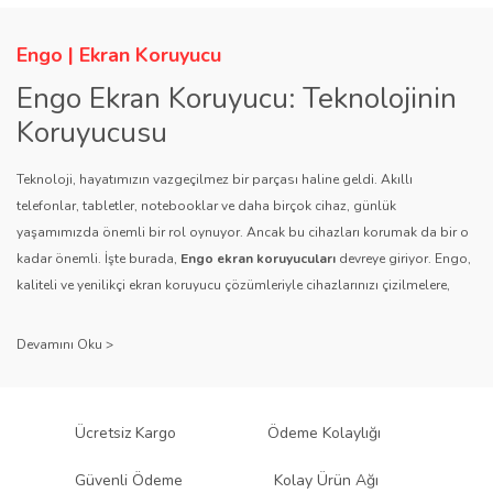
Engo | Ekran Koruyucu
Engo Ekran Koruyucu: Teknolojinin
Koruyucusu
Teknoloji, hayatımızın vazgeçilmez bir parçası haline geldi. Akıllı
telefonlar, tabletler, notebooklar ve daha birçok cihaz, günlük
yaşamımızda önemli bir rol oynuyor. Ancak bu cihazları korumak da bir o
kadar önemli. İşte burada,
Engo ekran koruyucuları
devreye giriyor. Engo,
kaliteli ve yenilikçi ekran koruyucu çözümleriyle cihazlarınızı çizilmelere,
darbelere ve diğer dış etkenlere karşı koruyarak, uzun ömürlü bir kullanım
sağlıyor.
Kalite ve Güvenin Adresi: Engo
Engo ekran koruyucuları
, uzun yıllara dayanan tecrübesi ve teknolojiye
Ücretsiz Kargo
Ödeme Kolaylığı
olan tutkusu ile tanınır. Müşteri memnuniyetini ön planda tutan marka, her
ürününü titiz bir kalite kontrol sürecinden geçirir. Kullanıcı dostu tasarımı
Güvenli Ödeme
Kolay Ürün Ağı