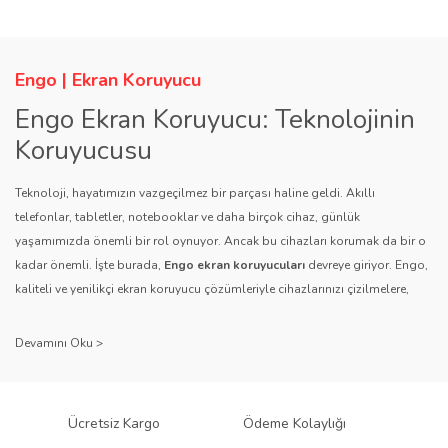
Engo | Ekran Koruyucu
Engo Ekran Koruyucu: Teknolojinin
Koruyucusu
Teknoloji, hayatımızın vazgeçilmez bir parçası haline geldi. Akıllı
telefonlar, tabletler, notebooklar ve daha birçok cihaz, günlük
yaşamımızda önemli bir rol oynuyor. Ancak bu cihazları korumak da bir o
kadar önemli. İşte burada,
Engo ekran koruyucuları
devreye giriyor. Engo,
kaliteli ve yenilikçi ekran koruyucu çözümleriyle cihazlarınızı çizilmelere,
darbelere ve diğer dış etkenlere karşı koruyarak, uzun ömürlü bir kullanım
sağlıyor.
Kalite ve Güvenin Adresi: Engo
Engo ekran koruyucuları
, uzun yıllara dayanan tecrübesi ve teknolojiye
Ücretsiz Kargo
Ödeme Kolaylığı
olan tutkusu ile tanınır. Müşteri memnuniyetini ön planda tutan marka, her