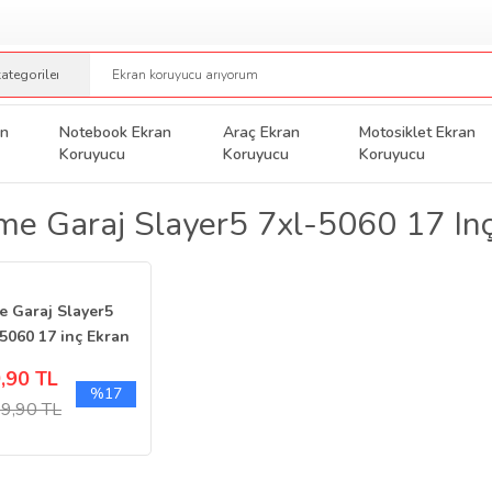
an
Notebook Ekran
Araç Ekran
Motosiklet Ekran
Koruyucu
Koruyucu
Koruyucu
e Garaj Slayer5 7xl-5060 17 In
 Garaj Slayer5
5060 17 inç Ekran
yucu Nano 16:10
,90 TL
%17
9,90 TL