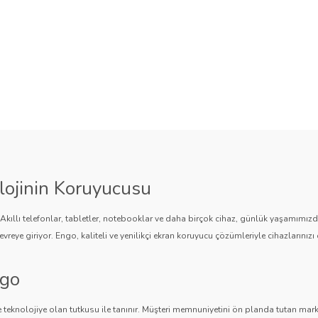
lojinin Koruyucusu
. Akıllı telefonlar, tabletler, notebooklar ve daha birçok cihaz, günlük yaşamımı
vreye giriyor. Engo, kaliteli ve yenilikçi ekran koruyucu çözümleriyle cihazlarınızı 
ngo
 teknolojiye olan tutkusu ile tanınır. Müşteri memnuniyetini ön planda tutan marka,