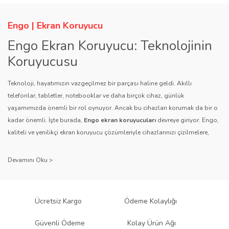
Engo | Ekran Koruyucu
Engo Ekran Koruyucu: Teknolojinin
Koruyucusu
Teknoloji, hayatımızın vazgeçilmez bir parçası haline geldi. Akıllı
telefonlar, tabletler, notebooklar ve daha birçok cihaz, günlük
yaşamımızda önemli bir rol oynuyor. Ancak bu cihazları korumak da bir o
kadar önemli. İşte burada,
Engo ekran koruyucuları
devreye giriyor. Engo,
kaliteli ve yenilikçi ekran koruyucu çözümleriyle cihazlarınızı çizilmelere,
darbelere ve diğer dış etkenlere karşı koruyarak, uzun ömürlü bir kullanım
sağlıyor.
Kalite ve Güvenin Adresi: Engo
Engo ekran koruyucuları
, uzun yıllara dayanan tecrübesi ve teknolojiye
Ücretsiz Kargo
Ödeme Kolaylığı
olan tutkusu ile tanınır. Müşteri memnuniyetini ön planda tutan marka, her
ürününü titiz bir kalite kontrol sürecinden geçirir. Kullanıcı dostu tasarımı
Güvenli Ödeme
Kolay Ürün Ağı