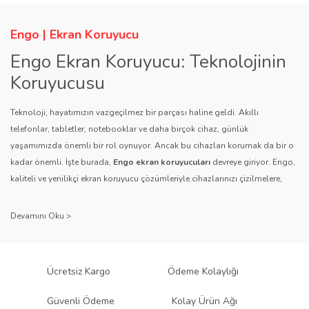
Engo | Ekran Koruyucu
Engo Ekran Koruyucu: Teknolojinin
Koruyucusu
Teknoloji, hayatımızın vazgeçilmez bir parçası haline geldi. Akıllı
telefonlar, tabletler, notebooklar ve daha birçok cihaz, günlük
yaşamımızda önemli bir rol oynuyor. Ancak bu cihazları korumak da bir o
kadar önemli. İşte burada,
Engo ekran koruyucuları
devreye giriyor. Engo,
kaliteli ve yenilikçi ekran koruyucu çözümleriyle cihazlarınızı çizilmelere,
darbelere ve diğer dış etkenlere karşı koruyarak, uzun ömürlü bir kullanım
sağlıyor.
Kalite ve Güvenin Adresi: Engo
Engo ekran koruyucuları
, uzun yıllara dayanan tecrübesi ve teknolojiye
Ücretsiz Kargo
Ödeme Kolaylığı
olan tutkusu ile tanınır. Müşteri memnuniyetini ön planda tutan marka, her
ürününü titiz bir kalite kontrol sürecinden geçirir. Kullanıcı dostu tasarımı
Güvenli Ödeme
Kolay Ürün Ağı