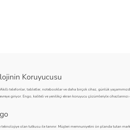
lojinin Koruyucusu
. Akıllı telefonlar, tabletler, notebooklar ve daha birçok cihaz, günlük yaşamımı
vreye giriyor. Engo, kaliteli ve yenilikçi ekran koruyucu çözümleriyle cihazlarınızı 
ngo
 teknolojiye olan tutkusu ile tanınır. Müşteri memnuniyetini ön planda tutan marka,