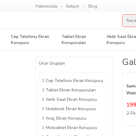
Hakkımızda
İletişim
Blog
Cep Telefonu Ekran
Tablet Ekran
Akıllı Saat Ekr
Koruyucu
Koruyucuları
Koruyucu
Gal
Ürün Grupları
Cep Telefonu Ekran Koruyucu
Sam
Tablet Ekran Koruyucuları
Watc
Akıllı Saat Ekran Koruyucu
Koru
199
Film
Notebook Ekran Koruyucu
279
Araç Ekran Koruyucu
Motosiklet Ekran Koruyucu