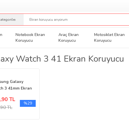
an
Notebook Ekran
Araç Ekran
Motosiklet Ekran
Koruyucu
Koruyucu
Koruyucu
axy Watch 3 41 Ekran Koruyucu
sung Galaxy
h 3 41mm Ekran
yucu Şeffaf TPU
,90 TL
 2 Adet
%29
,90 TL