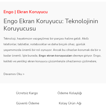
Engo | Ekran Koruyucu
Engo Ekran Koruyucu: Teknolojinin
Koruyucusu
Teknoloji, hayatımızın vazgeçilmez bir parçası haline geldi. Akıllı
telefonlar, tabletler, notebooklar ve daha birçok cihaz, günlük
yaşamımızda önemli bir rol oynuyor. Ancak bu cihazları korumak da bir o
kadar önemli. İşte burada,
Engo ekran koruyucuları
devreye giriyor. Engo,
kaliteli ve yenilikçi ekran koruyucu çözümleriyle cihazlarınızı çizilmelere,
darbelere ve diğer dış etkenlere karşı koruyarak, uzun ömürlü bir kullanım
sağlıyor.
Kalite ve Güvenin Adresi: Engo
Engo ekran koruyucuları
, uzun yıllara dayanan tecrübesi ve teknolojiye
Ücretsiz Kargo
Ödeme Kolaylığı
olan tutkusu ile tanınır. Müşteri memnuniyetini ön planda tutan marka, her
ürününü titiz bir kalite kontrol sürecinden geçirir. Kullanıcı dostu tasarımı
Güvenli Ödeme
Kolay Ürün Ağı