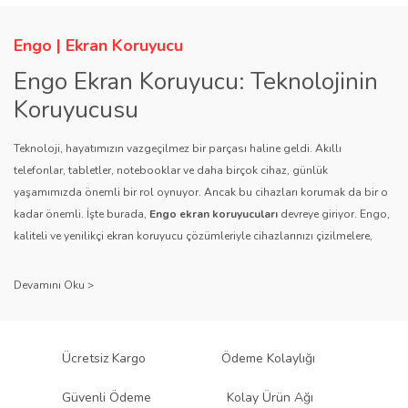
Engo | Ekran Koruyucu
Engo Ekran Koruyucu: Teknolojinin
Koruyucusu
Teknoloji, hayatımızın vazgeçilmez bir parçası haline geldi. Akıllı
telefonlar, tabletler, notebooklar ve daha birçok cihaz, günlük
yaşamımızda önemli bir rol oynuyor. Ancak bu cihazları korumak da bir o
kadar önemli. İşte burada,
Engo ekran koruyucuları
devreye giriyor. Engo,
kaliteli ve yenilikçi ekran koruyucu çözümleriyle cihazlarınızı çizilmelere,
darbelere ve diğer dış etkenlere karşı koruyarak, uzun ömürlü bir kullanım
sağlıyor.
Kalite ve Güvenin Adresi: Engo
Engo ekran koruyucuları
, uzun yıllara dayanan tecrübesi ve teknolojiye
Ücretsiz Kargo
Ödeme Kolaylığı
olan tutkusu ile tanınır. Müşteri memnuniyetini ön planda tutan marka, her
ürününü titiz bir kalite kontrol sürecinden geçirir. Kullanıcı dostu tasarımı
Güvenli Ödeme
Kolay Ürün Ağı