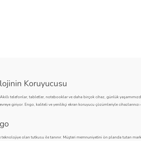
lojinin Koruyucusu
. Akıllı telefonlar, tabletler, notebooklar ve daha birçok cihaz, günlük yaşamımı
vreye giriyor. Engo, kaliteli ve yenilikçi ekran koruyucu çözümleriyle cihazlarınızı 
ngo
 teknolojiye olan tutkusu ile tanınır. Müşteri memnuniyetini ön planda tutan marka,