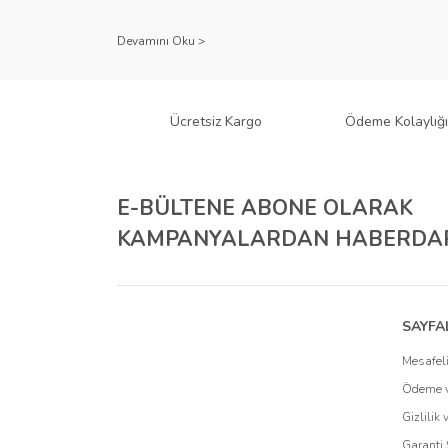
Kullanıcı dostu tasarımı ve dayanıklı malzeme yapısıyla E
Çeşitlilik ve Uyum: Engo Ekr
Engo, farklı cihazlar ve kullanıcı ihtiyaçlarına yönelik geniş
gibi çeşitli türlerle Engo, cihazlarınız için mükemmel uyumu
Ücretsiz Kargo
Ödeme Kolaylığı
tür cihaz için Engo ekran koruyucuları mevcuttur.
Teknolojiyi Koruma ve Esteti
E-BÜLTENE ABONE OLARAK
Engo ekran koruyucuları
, cihazlarınızı çizilmelere ve darbe
KAMPANYALARDAN HABERDAR
ihtiyacı olan kullanıcılar için anti-spy özellikli ürünleri ile
Kurumsal Çözümler İçin Eng
Engo
, bireysel kullanıcıların yanı sıra kurumsal müşteriler
SAYFA
sunar. Şirketinizin ihtiyaçlarına göre özelleştirilmiş
Engo ekr
Mesafeli
cihazlarınızı maksimum güvenlikle koruyabilirsiniz.
Ödeme v
Engo İle Güvenle Teknolojiyi
Gizlilik
Garanti 