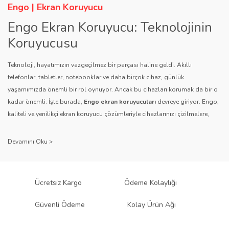
Engo | Ekran Koruyucu
Engo Ekran Koruyucu: Teknolojinin
Koruyucusu
Teknoloji, hayatımızın vazgeçilmez bir parçası haline geldi. Akıllı
telefonlar, tabletler, notebooklar ve daha birçok cihaz, günlük
yaşamımızda önemli bir rol oynuyor. Ancak bu cihazları korumak da bir o
kadar önemli. İşte burada,
Engo ekran koruyucuları
devreye giriyor. Engo,
kaliteli ve yenilikçi ekran koruyucu çözümleriyle cihazlarınızı çizilmelere,
darbelere ve diğer dış etkenlere karşı koruyarak, uzun ömürlü bir kullanım
sağlıyor.
Kalite ve Güvenin Adresi: Engo
Engo ekran koruyucuları
, uzun yıllara dayanan tecrübesi ve teknolojiye
Ücretsiz Kargo
Ödeme Kolaylığı
olan tutkusu ile tanınır. Müşteri memnuniyetini ön planda tutan marka, her
ürününü titiz bir kalite kontrol sürecinden geçirir. Kullanıcı dostu tasarımı
Güvenli Ödeme
Kolay Ürün Ağı
ve dayanıklı malzeme yapısıyla Engo, teknolojiyi koruma konusunda
güvenilir bir çözüm sunar.