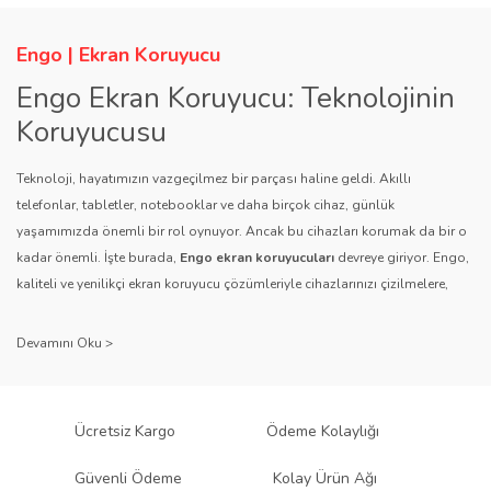
Engo | Ekran Koruyucu
Engo Ekran Koruyucu: Teknolojinin
Koruyucusu
Teknoloji, hayatımızın vazgeçilmez bir parçası haline geldi. Akıllı
telefonlar, tabletler, notebooklar ve daha birçok cihaz, günlük
yaşamımızda önemli bir rol oynuyor. Ancak bu cihazları korumak da bir o
kadar önemli. İşte burada,
Engo ekran koruyucuları
devreye giriyor. Engo,
kaliteli ve yenilikçi ekran koruyucu çözümleriyle cihazlarınızı çizilmelere,
darbelere ve diğer dış etkenlere karşı koruyarak, uzun ömürlü bir kullanım
sağlıyor.
Kalite ve Güvenin Adresi: Engo
Engo ekran koruyucuları
, uzun yıllara dayanan tecrübesi ve teknolojiye
Ücretsiz Kargo
Ödeme Kolaylığı
olan tutkusu ile tanınır. Müşteri memnuniyetini ön planda tutan marka, her
ürününü titiz bir kalite kontrol sürecinden geçirir. Kullanıcı dostu tasarımı
Güvenli Ödeme
Kolay Ürün Ağı