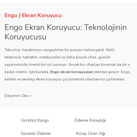
Engo | Ekran Koruyucu
Engo Ekran Koruyucu: Teknolojinin
Koruyucusu
Teknoloji, hayatımızın vazgeçilmez bir parçası haline geldi. Akıllı
telefonlar, tabletler, notebooklar ve daha birçok cihaz, günlük
yaşamımızda önemli bir rol oynuyor. Ancak bu cihazları korumak da bir o
kadar önemli. İşte burada,
Engo ekran koruyucuları
devreye giriyor. Engo,
kaliteli ve yenilikçi ekran koruyucu çözümleriyle cihazlarınızı çizilmelere,
darbelere ve diğer dış etkenlere karşı koruyarak, uzun ömürlü bir kullanım
sağlıyor.
Kalite ve Güvenin Adresi: Engo
Engo ekran koruyucuları
, uzun yıllara dayanan tecrübesi ve teknolojiye
Ücretsiz Kargo
Ödeme Kolaylığı
olan tutkusu ile tanınır. Müşteri memnuniyetini ön planda tutan marka, her
ürününü titiz bir kalite kontrol sürecinden geçirir. Kullanıcı dostu tasarımı
Güvenli Ödeme
Kolay Ürün Ağı