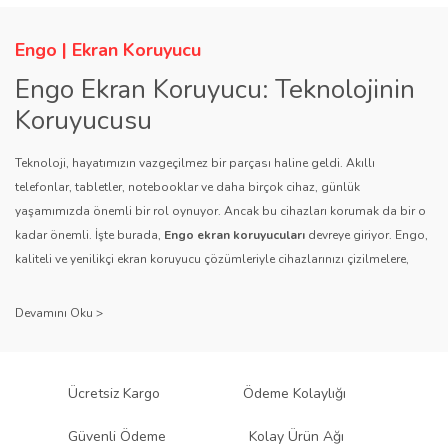
Engo | Ekran Koruyucu
Engo Ekran Koruyucu: Teknolojinin
Koruyucusu
Teknoloji, hayatımızın vazgeçilmez bir parçası haline geldi. Akıllı
telefonlar, tabletler, notebooklar ve daha birçok cihaz, günlük
yaşamımızda önemli bir rol oynuyor. Ancak bu cihazları korumak da bir o
kadar önemli. İşte burada,
Engo ekran koruyucuları
devreye giriyor. Engo,
kaliteli ve yenilikçi ekran koruyucu çözümleriyle cihazlarınızı çizilmelere,
darbelere ve diğer dış etkenlere karşı koruyarak, uzun ömürlü bir kullanım
sağlıyor.
Kalite ve Güvenin Adresi: Engo
Engo ekran koruyucuları
, uzun yıllara dayanan tecrübesi ve teknolojiye
Ücretsiz Kargo
Ödeme Kolaylığı
olan tutkusu ile tanınır. Müşteri memnuniyetini ön planda tutan marka, her
ürününü titiz bir kalite kontrol sürecinden geçirir. Kullanıcı dostu tasarımı
Güvenli Ödeme
Kolay Ürün Ağı