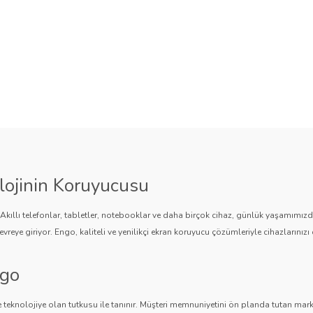
lojinin Koruyucusu
. Akıllı telefonlar, tabletler, notebooklar ve daha birçok cihaz, günlük yaşamımı
vreye giriyor. Engo, kaliteli ve yenilikçi ekran koruyucu çözümleriyle cihazlarınızı 
ngo
 teknolojiye olan tutkusu ile tanınır. Müşteri memnuniyetini ön planda tutan marka,