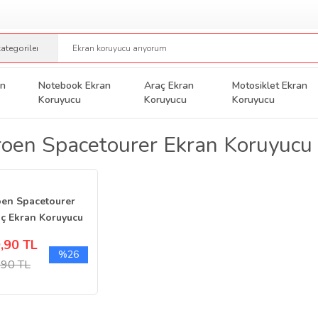
an
Notebook Ekran
Araç Ekran
Motosiklet Ekran
Koruyucu
Koruyucu
Koruyucu
roen Spacetourer Ekran Koruyucu
oen Spacetourer
nç Ekran Koruyucu
tal Gösterge
,90 TL
%26
,90 TL