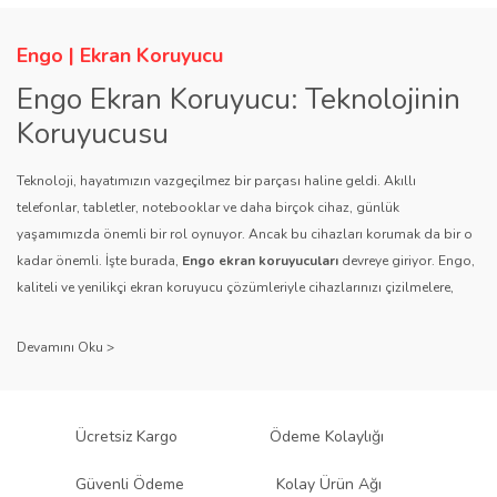
Engo | Ekran Koruyucu
Engo Ekran Koruyucu: Teknolojinin
Koruyucusu
Teknoloji, hayatımızın vazgeçilmez bir parçası haline geldi. Akıllı
telefonlar, tabletler, notebooklar ve daha birçok cihaz, günlük
yaşamımızda önemli bir rol oynuyor. Ancak bu cihazları korumak da bir o
kadar önemli. İşte burada,
Engo ekran koruyucuları
devreye giriyor. Engo,
kaliteli ve yenilikçi ekran koruyucu çözümleriyle cihazlarınızı çizilmelere,
darbelere ve diğer dış etkenlere karşı koruyarak, uzun ömürlü bir kullanım
sağlıyor.
Kalite ve Güvenin Adresi: Engo
Engo ekran koruyucuları
, uzun yıllara dayanan tecrübesi ve teknolojiye
Ücretsiz Kargo
Ödeme Kolaylığı
olan tutkusu ile tanınır. Müşteri memnuniyetini ön planda tutan marka, her
ürününü titiz bir kalite kontrol sürecinden geçirir. Kullanıcı dostu tasarımı
Güvenli Ödeme
Kolay Ürün Ağı