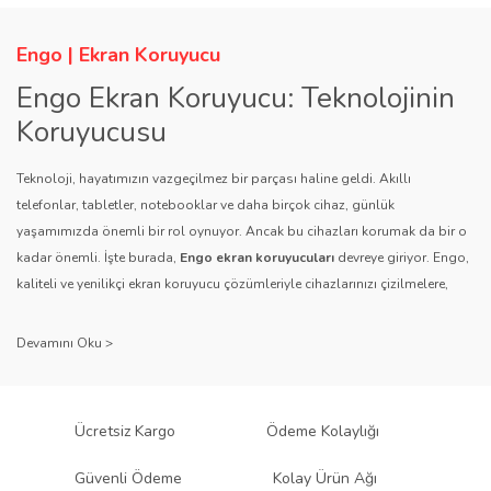
Engo | Ekran Koruyucu
Engo Ekran Koruyucu: Teknolojinin
Koruyucusu
Teknoloji, hayatımızın vazgeçilmez bir parçası haline geldi. Akıllı
telefonlar, tabletler, notebooklar ve daha birçok cihaz, günlük
yaşamımızda önemli bir rol oynuyor. Ancak bu cihazları korumak da bir o
kadar önemli. İşte burada,
Engo ekran koruyucuları
devreye giriyor. Engo,
kaliteli ve yenilikçi ekran koruyucu çözümleriyle cihazlarınızı çizilmelere,
darbelere ve diğer dış etkenlere karşı koruyarak, uzun ömürlü bir kullanım
sağlıyor.
Kalite ve Güvenin Adresi: Engo
Engo ekran koruyucuları
, uzun yıllara dayanan tecrübesi ve teknolojiye
Ücretsiz Kargo
Ödeme Kolaylığı
olan tutkusu ile tanınır. Müşteri memnuniyetini ön planda tutan marka, her
ürününü titiz bir kalite kontrol sürecinden geçirir. Kullanıcı dostu tasarımı
Güvenli Ödeme
Kolay Ürün Ağı