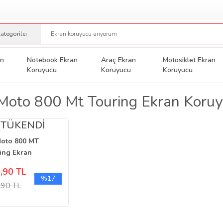
an
Notebook Ekran
Araç Ekran
Motosiklet Ekran
Koruyucu
Koruyucu
Koruyucu
Moto 800 Mt Touring Ekran Koru
TÜKENDİ
oto 800 MT
ing Ekran
yucu Dijital
,90 TL
erge
%17
,90 TL