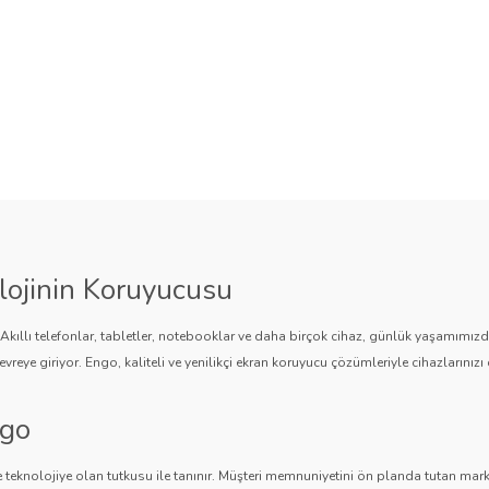
lojinin Koruyucusu
. Akıllı telefonlar, tabletler, notebooklar ve daha birçok cihaz, günlük yaşamımı
vreye giriyor. Engo, kaliteli ve yenilikçi ekran koruyucu çözümleriyle cihazlarınızı 
ngo
 teknolojiye olan tutkusu ile tanınır. Müşteri memnuniyetini ön planda tutan marka,