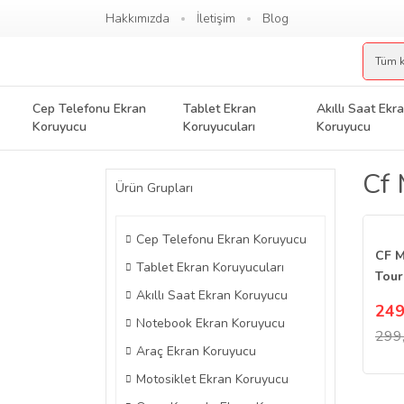
Hakkımızda
İletişim
Blog
Cep Telefonu Ekran
Tablet Ekran
Akıllı Saat Ekr
Koruyucu
Koruyucuları
Koruyucu
Cf 
Ürün Grupları
Cep Telefonu Ekran Koruyucu
CF M
Tablet Ekran Koruyucuları
Tour
Akıllı Saat Ekran Koruyucu
Koru
249
Göst
Notebook Ekran Koruyucu
299
Araç Ekran Koruyucu
Motosiklet Ekran Koruyucu