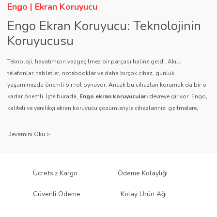
Engo | Ekran Koruyucu
Engo Ekran Koruyucu: Teknolojinin
Koruyucusu
Teknoloji, hayatımızın vazgeçilmez bir parçası haline geldi. Akıllı
telefonlar, tabletler, notebooklar ve daha birçok cihaz, günlük
yaşamımızda önemli bir rol oynuyor. Ancak bu cihazları korumak da bir o
kadar önemli. İşte burada,
Engo ekran koruyucuları
devreye giriyor. Engo,
kaliteli ve yenilikçi ekran koruyucu çözümleriyle cihazlarınızı çizilmelere,
darbelere ve diğer dış etkenlere karşı koruyarak, uzun ömürlü bir kullanım
sağlıyor.
Kalite ve Güvenin Adresi: Engo
Engo ekran koruyucuları
, uzun yıllara dayanan tecrübesi ve teknolojiye
Ücretsiz Kargo
Ödeme Kolaylığı
olan tutkusu ile tanınır. Müşteri memnuniyetini ön planda tutan marka, her
ürününü titiz bir kalite kontrol sürecinden geçirir. Kullanıcı dostu tasarımı
Güvenli Ödeme
Kolay Ürün Ağı
ve dayanıklı malzeme yapısıyla Engo, teknolojiyi koruma konusunda
güvenilir bir çözüm sunar.