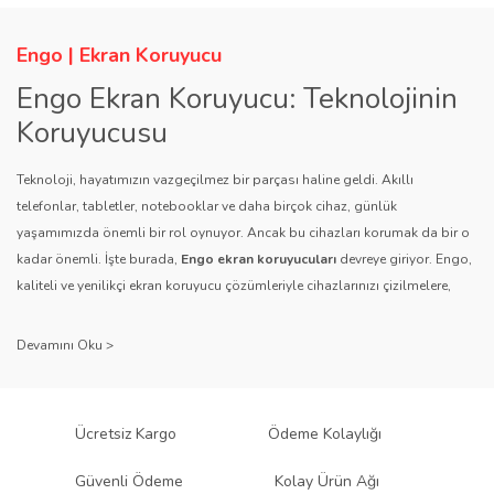
Engo | Ekran Koruyucu
Engo Ekran Koruyucu: Teknolojinin
Koruyucusu
Teknoloji, hayatımızın vazgeçilmez bir parçası haline geldi. Akıllı
telefonlar, tabletler, notebooklar ve daha birçok cihaz, günlük
yaşamımızda önemli bir rol oynuyor. Ancak bu cihazları korumak da bir o
kadar önemli. İşte burada,
Engo ekran koruyucuları
devreye giriyor. Engo,
kaliteli ve yenilikçi ekran koruyucu çözümleriyle cihazlarınızı çizilmelere,
darbelere ve diğer dış etkenlere karşı koruyarak, uzun ömürlü bir kullanım
sağlıyor.
Kalite ve Güvenin Adresi: Engo
Engo ekran koruyucuları
, uzun yıllara dayanan tecrübesi ve teknolojiye
Ücretsiz Kargo
Ödeme Kolaylığı
olan tutkusu ile tanınır. Müşteri memnuniyetini ön planda tutan marka, her
ürününü titiz bir kalite kontrol sürecinden geçirir. Kullanıcı dostu tasarımı
Güvenli Ödeme
Kolay Ürün Ağı