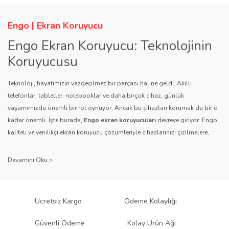
Engo | Ekran Koruyucu
Engo Ekran Koruyucu: Teknolojinin
Koruyucusu
Teknoloji, hayatımızın vazgeçilmez bir parçası haline geldi. Akıllı
telefonlar, tabletler, notebooklar ve daha birçok cihaz, günlük
yaşamımızda önemli bir rol oynuyor. Ancak bu cihazları korumak da bir o
kadar önemli. İşte burada,
Engo ekran koruyucuları
devreye giriyor. Engo,
kaliteli ve yenilikçi ekran koruyucu çözümleriyle cihazlarınızı çizilmelere,
darbelere ve diğer dış etkenlere karşı koruyarak, uzun ömürlü bir kullanım
sağlıyor.
Kalite ve Güvenin Adresi: Engo
Engo ekran koruyucuları
, uzun yıllara dayanan tecrübesi ve teknolojiye
Ücretsiz Kargo
Ödeme Kolaylığı
olan tutkusu ile tanınır. Müşteri memnuniyetini ön planda tutan marka, her
ürününü titiz bir kalite kontrol sürecinden geçirir. Kullanıcı dostu tasarımı
Güvenli Ödeme
Kolay Ürün Ağı