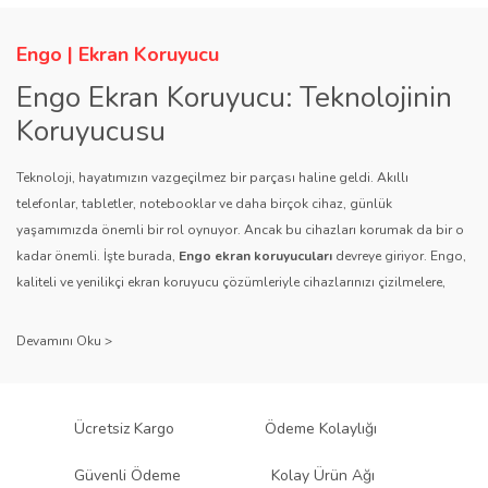
Engo | Ekran Koruyucu
Engo Ekran Koruyucu: Teknolojinin
Koruyucusu
Teknoloji, hayatımızın vazgeçilmez bir parçası haline geldi. Akıllı
telefonlar, tabletler, notebooklar ve daha birçok cihaz, günlük
yaşamımızda önemli bir rol oynuyor. Ancak bu cihazları korumak da bir o
kadar önemli. İşte burada,
Engo ekran koruyucuları
devreye giriyor. Engo,
kaliteli ve yenilikçi ekran koruyucu çözümleriyle cihazlarınızı çizilmelere,
darbelere ve diğer dış etkenlere karşı koruyarak, uzun ömürlü bir kullanım
sağlıyor.
Kalite ve Güvenin Adresi: Engo
Engo ekran koruyucuları
, uzun yıllara dayanan tecrübesi ve teknolojiye
Ücretsiz Kargo
Ödeme Kolaylığı
olan tutkusu ile tanınır. Müşteri memnuniyetini ön planda tutan marka, her
ürününü titiz bir kalite kontrol sürecinden geçirir. Kullanıcı dostu tasarımı
Güvenli Ödeme
Kolay Ürün Ağı