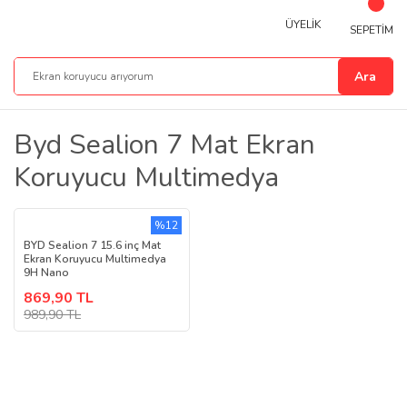
ÜYELİK
SEPETİM
Ara
Byd Sealion 7 Mat Ekran
Koruyucu Multimedya
%12
BYD Sealion 7 15.6 inç Mat
Ekran Koruyucu Multimedya
9H Nano
869,90 TL
989,90 TL