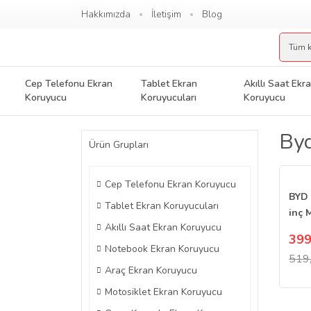
Hakkımızda
İletişim
Blog
Cep Telefonu Ekran
Tablet Ekran
Akıllı Saat Ekr
Koruyucu
Koruyucuları
Koruyucu
Byd
Ürün Grupları
Cep Telefonu Ekran Koruyucu
BYD 
Tablet Ekran Koruyucuları
inç 
Akıllı Saat Ekran Koruyucu
Koru
399
Göst
Notebook Ekran Koruyucu
519
Araç Ekran Koruyucu
Motosiklet Ekran Koruyucu