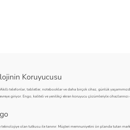
lojinin Koruyucusu
. Akıllı telefonlar, tabletler, notebooklar ve daha birçok cihaz, günlük yaşamımı
vreye giriyor. Engo, kaliteli ve yenilikçi ekran koruyucu çözümleriyle cihazlarınızı 
ngo
 teknolojiye olan tutkusu ile tanınır. Müşteri memnuniyetini ön planda tutan marka,