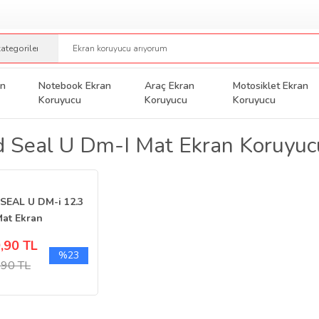
an
Notebook Ekran
Araç Ekran
Motosiklet Ekran
Koruyucu
Koruyucu
Koruyucu
 Seal U Dm-I Mat Ekran Koruyuc
SEAL U DM-i 12.3
Mat Ekran
yucu Dijital
,90 TL
erge
%23
,90 TL