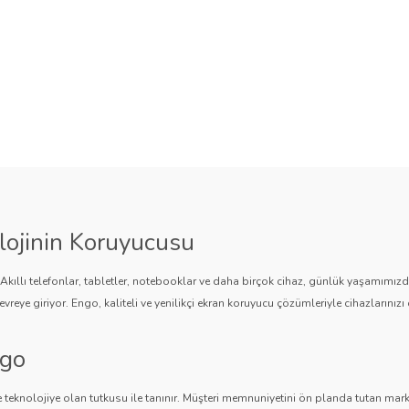
lojinin Koruyucusu
. Akıllı telefonlar, tabletler, notebooklar ve daha birçok cihaz, günlük yaşamımı
vreye giriyor. Engo, kaliteli ve yenilikçi ekran koruyucu çözümleriyle cihazlarınızı 
ngo
 teknolojiye olan tutkusu ile tanınır. Müşteri memnuniyetini ön planda tutan marka,