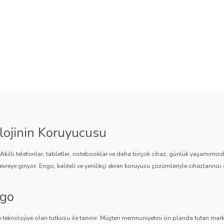
lojinin Koruyucusu
. Akıllı telefonlar, tabletler, notebooklar ve daha birçok cihaz, günlük yaşamımı
vreye giriyor. Engo, kaliteli ve yenilikçi ekran koruyucu çözümleriyle cihazlarınızı 
ngo
 teknolojiye olan tutkusu ile tanınır. Müşteri memnuniyetini ön planda tutan marka,