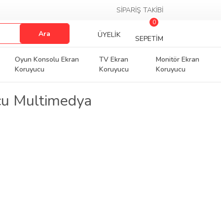
SİPARİŞ TAKİBİ
0
Ara
ÜYELİK
SEPETİM
Oyun Konsolu Ekran
TV Ekran
Monitör Ekran
Koruyucu
Koruyucu
Koruyucu
cu Multimedya