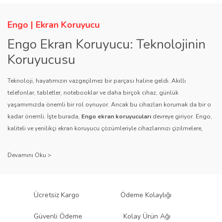
Engo | Ekran Koruyucu
Engo Ekran Koruyucu: Teknolojinin
Koruyucusu
Teknoloji, hayatımızın vazgeçilmez bir parçası haline geldi. Akıllı
telefonlar, tabletler, notebooklar ve daha birçok cihaz, günlük
yaşamımızda önemli bir rol oynuyor. Ancak bu cihazları korumak da bir o
kadar önemli. İşte burada,
Engo ekran koruyucuları
devreye giriyor. Engo,
kaliteli ve yenilikçi ekran koruyucu çözümleriyle cihazlarınızı çizilmelere,
darbelere ve diğer dış etkenlere karşı koruyarak, uzun ömürlü bir kullanım
sağlıyor.
Kalite ve Güvenin Adresi: Engo
Engo ekran koruyucuları
, uzun yıllara dayanan tecrübesi ve teknolojiye
Ücretsiz Kargo
Ödeme Kolaylığı
olan tutkusu ile tanınır. Müşteri memnuniyetini ön planda tutan marka, her
ürününü titiz bir kalite kontrol sürecinden geçirir. Kullanıcı dostu tasarımı
Güvenli Ödeme
Kolay Ürün Ağı