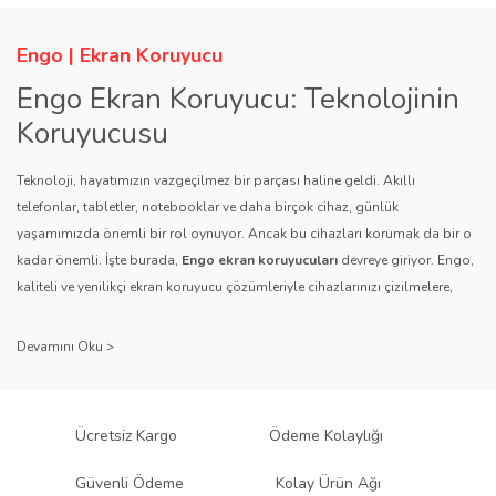
Engo | Ekran Koruyucu
Engo Ekran Koruyucu: Teknolojinin
Koruyucusu
Teknoloji, hayatımızın vazgeçilmez bir parçası haline geldi. Akıllı
telefonlar, tabletler, notebooklar ve daha birçok cihaz, günlük
yaşamımızda önemli bir rol oynuyor. Ancak bu cihazları korumak da bir o
kadar önemli. İşte burada,
Engo ekran koruyucuları
devreye giriyor. Engo,
kaliteli ve yenilikçi ekran koruyucu çözümleriyle cihazlarınızı çizilmelere,
darbelere ve diğer dış etkenlere karşı koruyarak, uzun ömürlü bir kullanım
sağlıyor.
Kalite ve Güvenin Adresi: Engo
Engo ekran koruyucuları
, uzun yıllara dayanan tecrübesi ve teknolojiye
Ücretsiz Kargo
Ödeme Kolaylığı
olan tutkusu ile tanınır. Müşteri memnuniyetini ön planda tutan marka, her
ürününü titiz bir kalite kontrol sürecinden geçirir. Kullanıcı dostu tasarımı
Güvenli Ödeme
Kolay Ürün Ağı