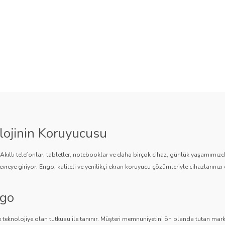
lojinin Koruyucusu
. Akıllı telefonlar, tabletler, notebooklar ve daha birçok cihaz, günlük yaşamımı
vreye giriyor. Engo, kaliteli ve yenilikçi ekran koruyucu çözümleriyle cihazlarınızı 
ngo
 teknolojiye olan tutkusu ile tanınır. Müşteri memnuniyetini ön planda tutan marka,