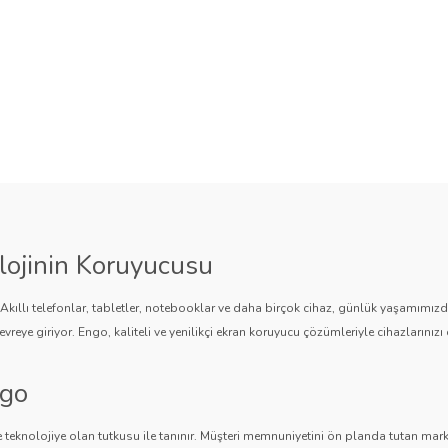
lojinin Koruyucusu
. Akıllı telefonlar, tabletler, notebooklar ve daha birçok cihaz, günlük yaşamımı
vreye giriyor. Engo, kaliteli ve yenilikçi ekran koruyucu çözümleriyle cihazlarınızı 
ngo
 teknolojiye olan tutkusu ile tanınır. Müşteri memnuniyetini ön planda tutan marka,