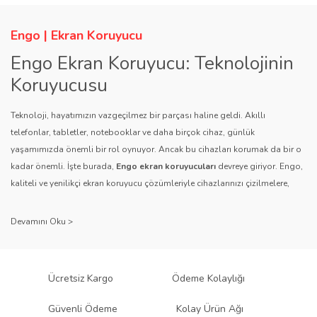
Engo | Ekran Koruyucu
Engo Ekran Koruyucu: Teknolojinin
Koruyucusu
Teknoloji, hayatımızın vazgeçilmez bir parçası haline geldi. Akıllı
telefonlar, tabletler, notebooklar ve daha birçok cihaz, günlük
yaşamımızda önemli bir rol oynuyor. Ancak bu cihazları korumak da bir o
kadar önemli. İşte burada,
Engo ekran koruyucuları
devreye giriyor. Engo,
kaliteli ve yenilikçi ekran koruyucu çözümleriyle cihazlarınızı çizilmelere,
darbelere ve diğer dış etkenlere karşı koruyarak, uzun ömürlü bir kullanım
sağlıyor.
Kalite ve Güvenin Adresi: Engo
Engo ekran koruyucuları
, uzun yıllara dayanan tecrübesi ve teknolojiye
Ücretsiz Kargo
Ödeme Kolaylığı
olan tutkusu ile tanınır. Müşteri memnuniyetini ön planda tutan marka, her
ürününü titiz bir kalite kontrol sürecinden geçirir. Kullanıcı dostu tasarımı
Güvenli Ödeme
Kolay Ürün Ağı