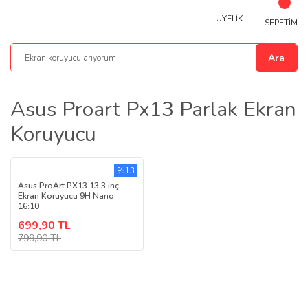
ÜYELİK
SEPETİM
Ara
Asus Proart Px13 Parlak Ekran
Koruyucu
%13
Asus ProArt PX13 13.3 inç
Ekran Koruyucu 9H Nano
16:10
699,90 TL
799,90 TL