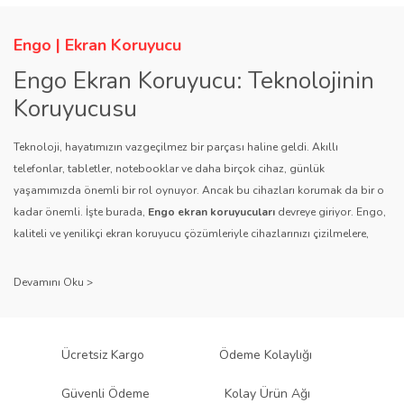
Engo | Ekran Koruyucu
Engo Ekran Koruyucu: Teknolojinin
Koruyucusu
Teknoloji, hayatımızın vazgeçilmez bir parçası haline geldi. Akıllı
telefonlar, tabletler, notebooklar ve daha birçok cihaz, günlük
yaşamımızda önemli bir rol oynuyor. Ancak bu cihazları korumak da bir o
kadar önemli. İşte burada,
Engo ekran koruyucuları
devreye giriyor. Engo,
kaliteli ve yenilikçi ekran koruyucu çözümleriyle cihazlarınızı çizilmelere,
darbelere ve diğer dış etkenlere karşı koruyarak, uzun ömürlü bir kullanım
sağlıyor.
Kalite ve Güvenin Adresi: Engo
Engo ekran koruyucuları
, uzun yıllara dayanan tecrübesi ve teknolojiye
Ücretsiz Kargo
Ödeme Kolaylığı
olan tutkusu ile tanınır. Müşteri memnuniyetini ön planda tutan marka, her
ürününü titiz bir kalite kontrol sürecinden geçirir. Kullanıcı dostu tasarımı
Güvenli Ödeme
Kolay Ürün Ağı