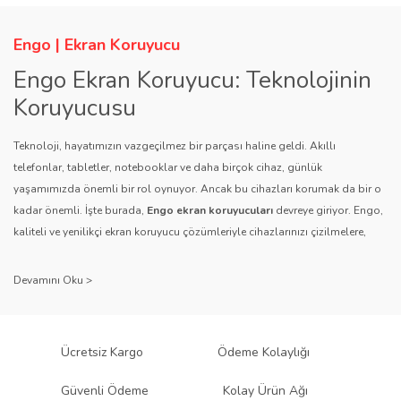
Engo | Ekran Koruyucu
Engo Ekran Koruyucu: Teknolojinin
Koruyucusu
Teknoloji, hayatımızın vazgeçilmez bir parçası haline geldi. Akıllı
telefonlar, tabletler, notebooklar ve daha birçok cihaz, günlük
yaşamımızda önemli bir rol oynuyor. Ancak bu cihazları korumak da bir o
kadar önemli. İşte burada,
Engo ekran koruyucuları
devreye giriyor. Engo,
kaliteli ve yenilikçi ekran koruyucu çözümleriyle cihazlarınızı çizilmelere,
darbelere ve diğer dış etkenlere karşı koruyarak, uzun ömürlü bir kullanım
sağlıyor.
Kalite ve Güvenin Adresi: Engo
Engo ekran koruyucuları
, uzun yıllara dayanan tecrübesi ve teknolojiye
Ücretsiz Kargo
Ödeme Kolaylığı
olan tutkusu ile tanınır. Müşteri memnuniyetini ön planda tutan marka, her
ürününü titiz bir kalite kontrol sürecinden geçirir. Kullanıcı dostu tasarımı
Güvenli Ödeme
Kolay Ürün Ağı