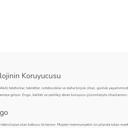
lojinin Koruyucusu
. Akıllı telefonlar, tabletler, notebooklar ve daha birçok cihaz, günlük yaşamımı
vreye giriyor. Engo, kaliteli ve yenilikçi ekran koruyucu çözümleriyle cihazlarınızı 
ngo
 teknolojiye olan tutkusu ile tanınır. Müşteri memnuniyetini ön planda tutan marka,