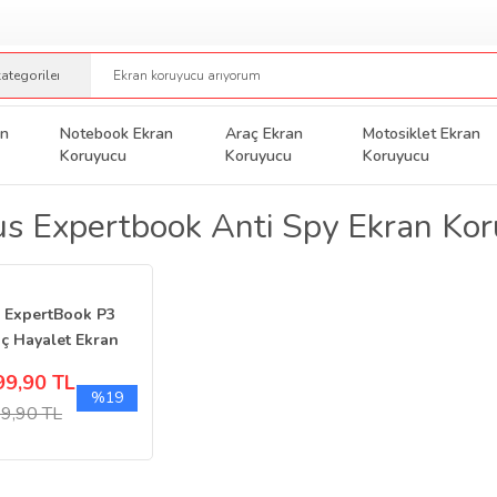
an
Notebook Ekran
Araç Ekran
Motosiklet Ekran
Koruyucu
Koruyucu
Koruyucu
s Expertbook Anti Spy Ekran Ko
 ExpertBook P3
nç Hayalet Ekran
yucu Nano P3405
99,90 TL
%19
9,90 TL