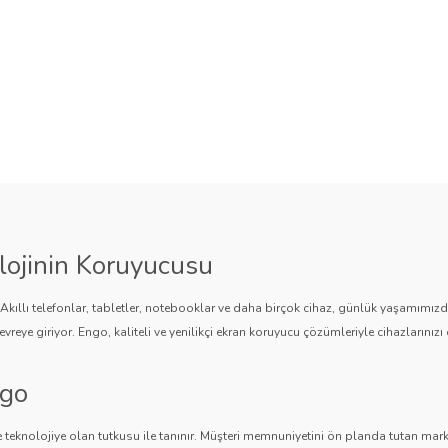
lojinin Koruyucusu
. Akıllı telefonlar, tabletler, notebooklar ve daha birçok cihaz, günlük yaşamımı
vreye giriyor. Engo, kaliteli ve yenilikçi ekran koruyucu çözümleriyle cihazlarınızı 
ngo
 teknolojiye olan tutkusu ile tanınır. Müşteri memnuniyetini ön planda tutan marka,